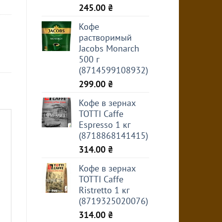
245.00
₴
Кофе
растворимый
Jacobs Monarch
500 г
(8714599108932)
299.00
₴
Кофе в зернах
TOTTI Caffe
Espresso 1 кг
(8718868141415)
314.00
₴
Кофе в зернах
TOTTI Caffe
Ristretto 1 кг
(8719325020076)
314.00
₴