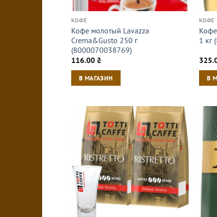
КОФЕ
КОФЕ
Кофе молотый Lavazza
Кофе
Crema&Gusto 250 г
1 кг
(8000070038769)
116.00
₴
325.
В МАГАЗИН
В 