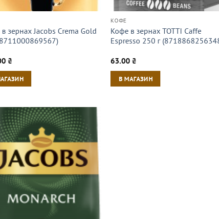
КОФЕ
 в зернах Jacobs Crema Gold
Кофе в зернах TOTTI Caffe
 (8711000869567)
Espresso 250 г (871886825634
00
₴
63.00
₴
МАГАЗИН
В МАГАЗИН