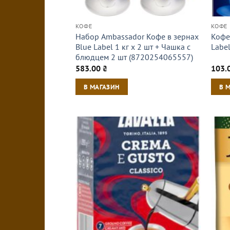
КОФЕ
КОФЕ
Набор Ambassador Кофе в зернах
Кофе
Blue Label 1 кг х 2 шт + Чашка с
Labe
блюдцем 2 шт (8720254065557)
583.00
₴
103.
В МАГАЗИН
В 