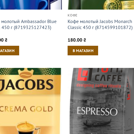
КОФЕ
 молотый Ambassador Blue
Кофе молотый Jacobs Monarch
l 450 г (8719325127423)
Classic 450 г (8714599101872)
00
₴
180.00
₴
МАГАЗИН
В МАГАЗИН