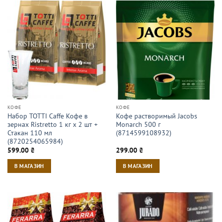
КОФЕ
КОФЕ
Набор TOTTI Caffe Кофе в
Кофе растворимый Jacobs
зернах Ristrettо 1 кг х 2 шт +
Monarch 500 г
Стакан 110 мл
(8714599108932)
(8720254065984)
599.00
₴
299.00
₴
В МАГАЗИН
В МАГАЗИН