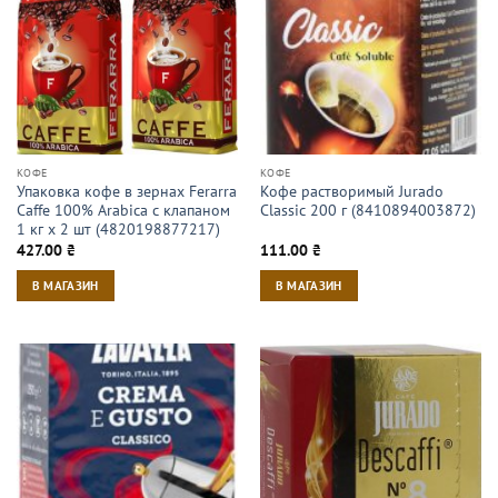
КОФЕ
КОФЕ
Упаковка кофе в зернах Ferarra
Кофе растворимый Jurado
Caffe 100% Arabica с клапаном
Classic 200 г (8410894003872)
1 кг х 2 шт (4820198877217)
427.00
₴
111.00
₴
В МАГАЗИН
В МАГАЗИН