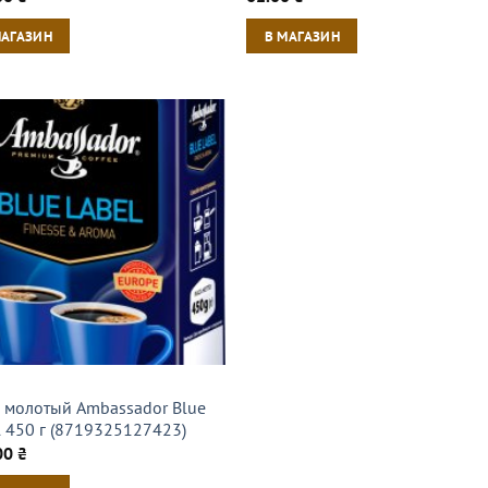
МАГАЗИН
В МАГАЗИН
 молотый Ambassador Blue
l 450 г (8719325127423)
00
₴