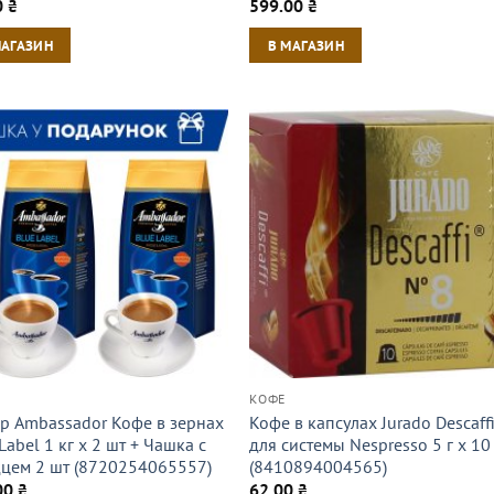
0
₴
599.00
₴
МАГАЗИН
В МАГАЗИН
КОФЕ
р Ambassador Кофе в зернах
Кофе в капсулах Jurado Descaff
Label 1 кг х 2 шт + Чашка с
для системы Nespresso 5 г х 10
цем 2 шт (8720254065557)
(8410894004565)
00
₴
62.00
₴