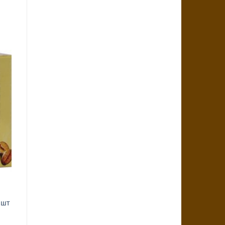
i
 шт