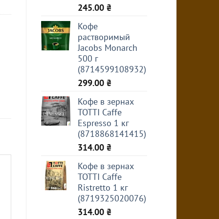
245.00
₴
Кофе
растворимый
Jacobs Monarch
500 г
(8714599108932)
299.00
₴
Кофе в зернах
TOTTI Caffe
Espresso 1 кг
(8718868141415)
314.00
₴
Кофе в зернах
TOTTI Caffe
Ristretto 1 кг
(8719325020076)
314.00
₴