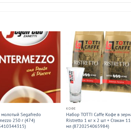
КОФЕ
 молотый Segafredo
Набор TOTTI Caffe Кофе в зерн
mezzo 250 г (474)
Ristrettо 1 кг х 2 шт + Стакан 1
3410344315)
мл (8720254065984)