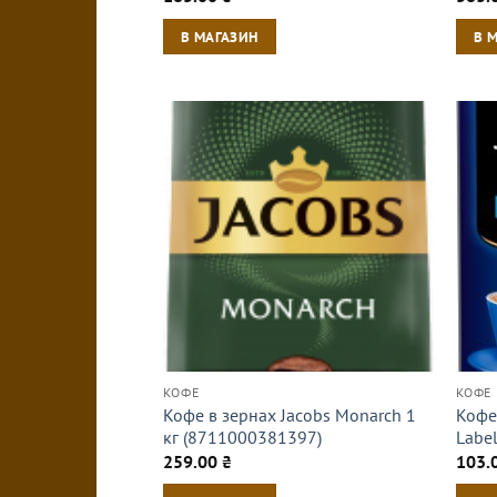
В МАГАЗИН
В 
КОФЕ
КОФЕ
Кофе в зернах Jacobs Monarch 1
Кофе
кг (8711000381397)
Labe
259.00
₴
103.