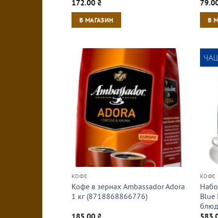
172.00
₴
79.0
В МАГАЗИН
В 
КОФЕ
КОФЕ
Кофе в зернах Ambassador Adora
Набо
1 кг (8718868866776)
Blue 
блюд
185.00
₴
583.