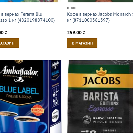
КОФЕ
в зернах Ferarra Blu
Кофе в зернах Jacobs Monarch 
esso 1 кг (4820198874100)
кг (8711000381397)
00
₴
259.00
₴
МАГАЗИН
В МАГАЗИН