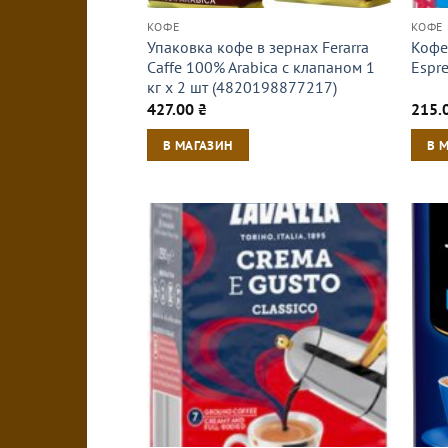
КОФЕ
КОФЕ
Упаковка кофе в зернах Ferarra
Кофе 
Caffe 100% Arabica с клапаном 1
Espr
кг х 2 шт (4820198877217)
427.00
₴
215.
В МАГАЗИН
В 