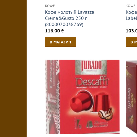
КОФЕ
КОФЕ
Кофе молотый Lavazza
Кофе
Crema&Gusto 250 г
Labe
(8000070038769)
116.00
₴
103.
В МАГАЗИН
В 