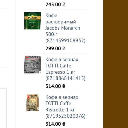
245.00
₴
Кофе
растворимый
Jacobs Monarch
500 г
(8714599108932)
299.00
₴
Кофе в зернах
TOTTI Caffe
Espresso 1 кг
(8718868141415)
314.00
₴
Кофе в зернах
TOTTI Caffe
Ristretto 1 кг
(8719325020076)
314.00
₴