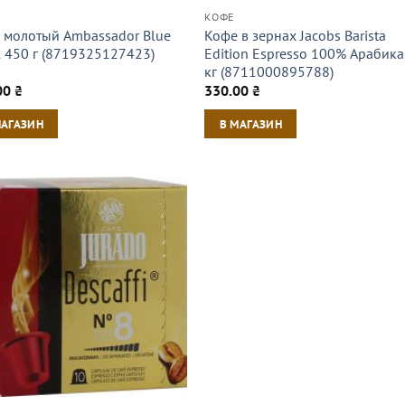
КОФЕ
 молотый Ambassador Blue
Кофе в зернах Jacobs Barista
l 450 г (8719325127423)
Edition Espresso 100% Арабика
кг (8711000895788)
00
₴
330.00
₴
МАГАЗИН
В МАГАЗИН