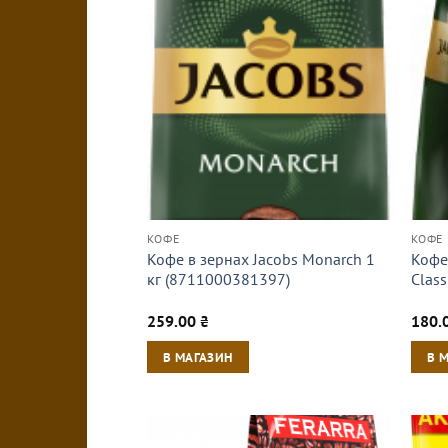
КОФЕ
КОФЕ
Кофе в зернах Jacobs Monarch 1
Кофе
кг (8711000381397)
Clas
259.00
₴
180.
В МАГАЗИН
В 