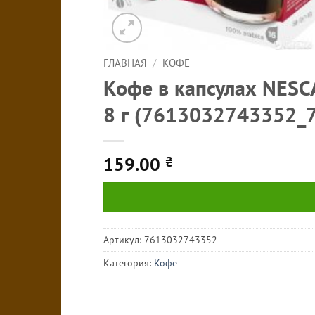
ГЛАВНАЯ
/
КОФЕ
Кофе в капсулах NESCA
8 г (7613032743352_
159.00
₴
Артикул:
7613032743352
Категория:
Кофе