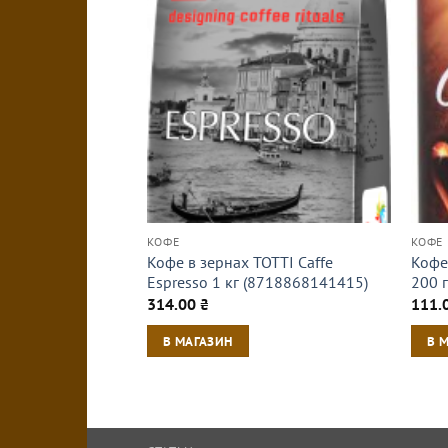
КОФЕ
КОФЕ
Кофе в зернах TOTTI Caffe
Кофе
Espresso 1 кг (8718868141415)
200 
314.00
₴
111.
В МАГАЗИН
В 