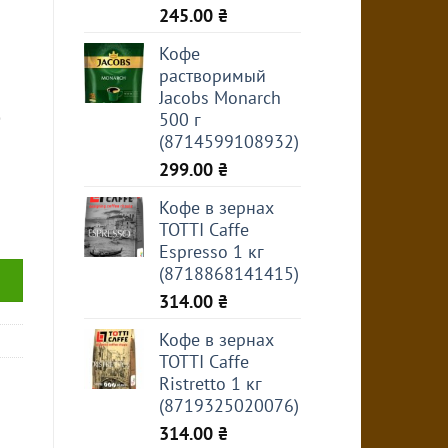
245.00
₴
Кофе
растворимый
Jacobs Monarch
500 г
(8714599108932)
299.00
₴
Кофе в зернах
TOTTI Caffe
Espresso 1 кг
(8718868141415)
314.00
₴
Кофе в зернах
TOTTI Caffe
Ristretto 1 кг
(8719325020076)
314.00
₴