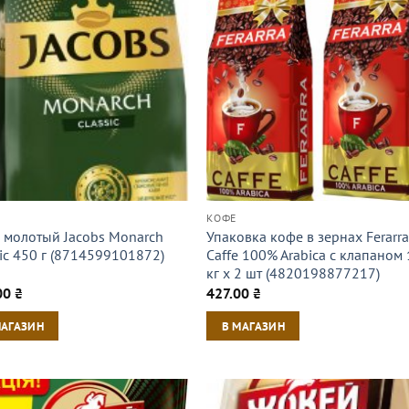
КОФЕ
 молотый Jacobs Monarch
Упаковка кофе в зернах Ferarr
sic 450 г (8714599101872)
Caffe 100% Arabica с клапаном 
кг х 2 шт (4820198877217)
00
₴
427.00
₴
МАГАЗИН
В МАГАЗИН