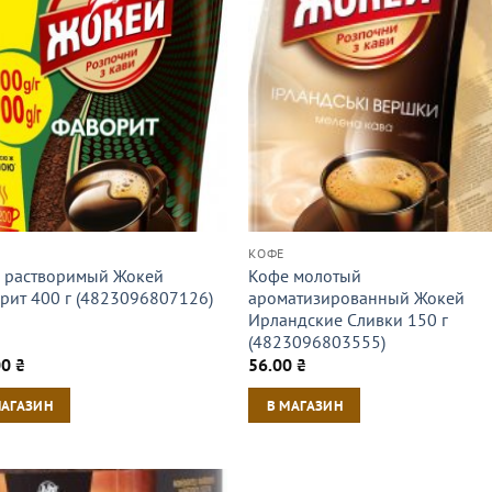
КОФЕ
 растворимый Жокей
Кофе молотый
рит 400 г (4823096807126)
ароматизированный Жокей
Ирландские Сливки 150 г
(4823096803555)
00
₴
56.00
₴
МАГАЗИН
В МАГАЗИН