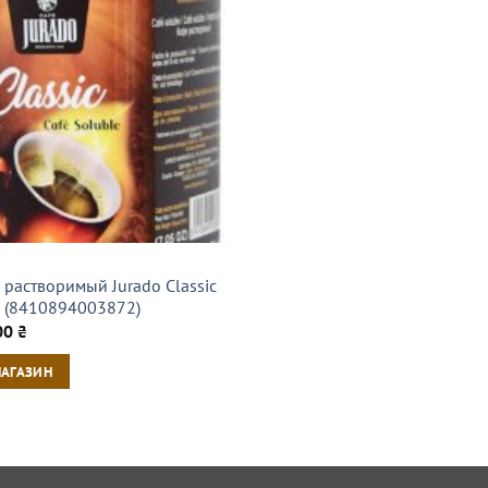
 растворимый Jurado Classic
г (8410894003872)
00
₴
МАГАЗИН