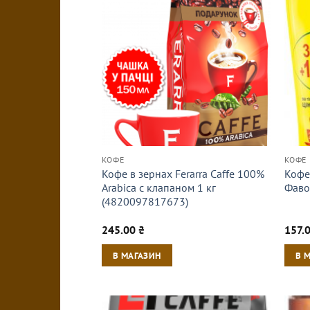
КОФЕ
КОФЕ
Кофе в зернах Ferarra Caffe 100%
Кофе
Arabica с клапаном 1 кг
Фаво
(4820097817673)
245.00
₴
157.
В МАГАЗИН
В 