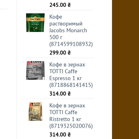
245.00
₴
Кофе
растворимый
Jacobs Monarch
500 г
(8714599108932)
299.00
₴
Кофе в зернах
TOTTI Caffe
Espresso 1 кг
(8718868141415)
314.00
₴
Кофе в зернах
TOTTI Caffe
Ristretto 1 кг
(8719325020076)
314.00
₴