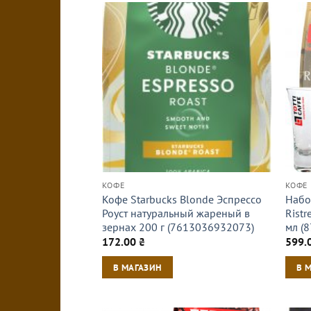
КОФЕ
КОФЕ
Кофе Starbucks Blonde Эспрессо
Набо
Роуст натуральный жареный в
Ristr
зернах 200 г (7613036932073)
мл (
172.00
₴
599.
В МАГАЗИН
В 