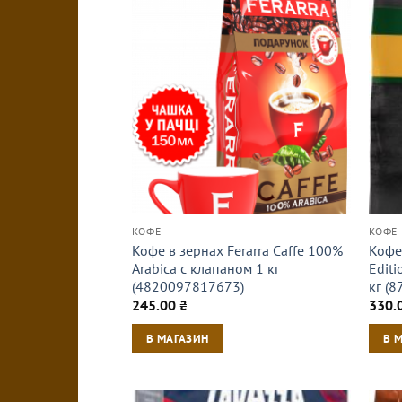
КОФЕ
КОФЕ
Кофе в зернах Ferarra Caffe 100%
Кофе 
Arabica с клапаном 1 кг
Edit
(4820097817673)
кг (
245.00
₴
330.
В МАГАЗИН
В 