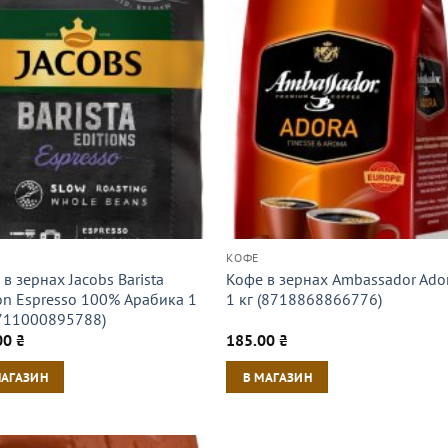
КОФЕ
в зернах Jacobs Barista
Кофе в зернах Ambassador Ado
ion Espresso 100% Арабика 1
1 кг (8718868866776)
8711000895788)
00
₴
185.00
₴
МАГАЗИН
В МАГАЗИН