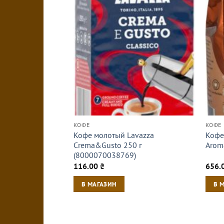
КОФЕ
КОФЕ
Кофе молотый Lavazza
Кофе
Crema&Gusto 250 г
Arom
(8000070038769)
116.00
₴
656.
В МАГАЗИН
В 