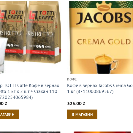
КОФЕ
р TOTTI Caffe Кофе в зернах
Кофе в зернах Jacobs Crema Go
ettо 1 кг х 2 шт + Стакан 110
1 кг (8711000869567)
8720254065984)
00
₴
325.00
₴
МАГАЗИН
В МАГАЗИН