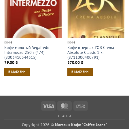
КОФЕ
КОФЕ
Кофе молотый Segafredo
Кофе в зернах L’OR Crema
Intermezzo 250 г (474)
Absolute Classic 1 кг
(8003410344315)
(8711000400791)
79.00
₴
370.00
₴
В МАГАЗИН
В МАГАЗИН
Visa
MasterCard
Cash
On
СТАТЬИ
Delivery
Copyright 2026 ©
Магазин Кофе "Coffee Jeans"