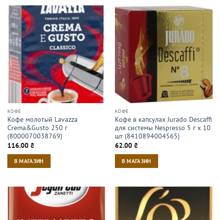
КОФЕ
КОФЕ
Кофе молотый Lavazza
Кофе в капсулах Jurado Descaffi
Crema&Gusto 250 г
для системы Nespresso 5 г х 10
(8000070038769)
шт (8410894004565)
116.00
₴
62.00
₴
В МАГАЗИН
В МАГАЗИН