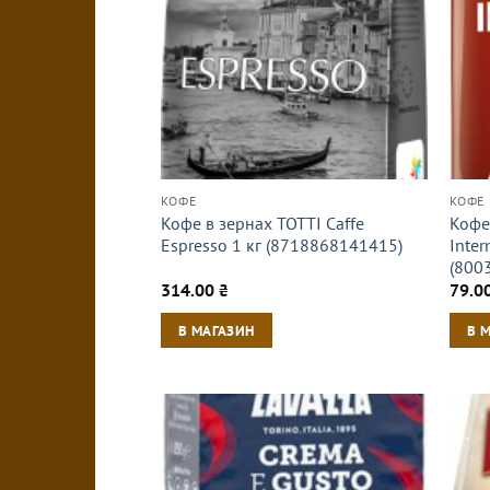
КОФЕ
КОФЕ
Кофе в зернах TOTTI Caffe
Кофе
Espresso 1 кг (8718868141415)
Inter
(800
314.00
₴
79.0
В МАГАЗИН
В 