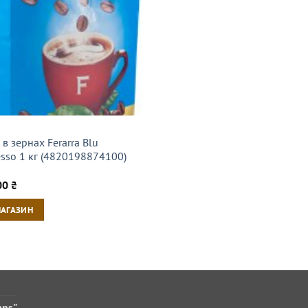
в зернах Ferarra Blu
esso 1 кг (4820198874100)
00
₴
МАГАЗИН
ans"