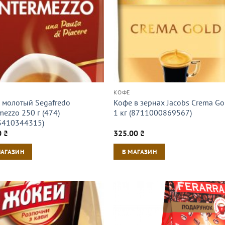
КОФЕ
 молотый Segafredo
Кофе в зернах Jacobs Crema Go
mezzo 250 г (474)
1 кг (8711000869567)
3410344315)
0
₴
325.00
₴
МАГАЗИН
В МАГАЗИН