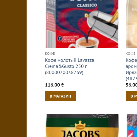
КОФЕ
КОФЕ
Кофе молотый Lavazza
Кофе
Crema&Gusto 250 г
аром
(8000070038769)
Ирла
(482
116.00
₴
56.0
В МАГАЗИН
В 