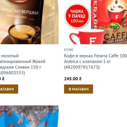
КОФЕ
 молотый
Кофе в зернах Ferarra Caffe 10
атизированный Жокей
Arabica с клапаном 1 кг
ндские Сливки 150 г
(4820097817673)
3096803555)
0
₴
245.00
₴
МАГАЗИН
В МАГАЗИН