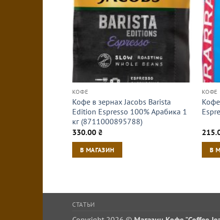
КОФЕ
КОФЕ
Кофе в зернах Jacobs Barista
Кофе 
Edition Espresso 100% Арабика 1
Espr
кг (8711000895788)
330.00
₴
215.
В МАГАЗИН
В 
СТАТЬИ
Copyright 2026 ©
Магазин Кофе "Coffee Je