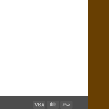
Visa
MasterCard
Cash