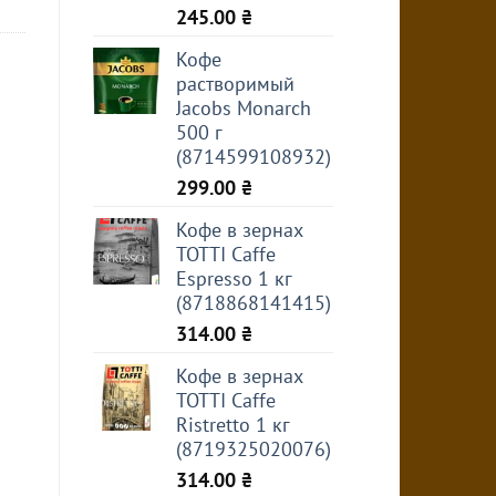
245.00
₴
Кофе
растворимый
Jacobs Monarch
500 г
(8714599108932)
299.00
₴
Кофе в зернах
TOTTI Caffe
Espresso 1 кг
(8718868141415)
314.00
₴
Кофе в зернах
TOTTI Caffe
Ristretto 1 кг
(8719325020076)
314.00
₴