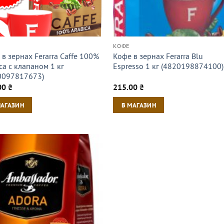
КОФЕ
в зернах Ferarra Caffe 100%
Кофе в зернах Ferarra Blu
ca с клапаном 1 кг
Espresso 1 кг (4820198874100)
0097817673)
00
₴
215.00
₴
МАГАЗИН
В МАГАЗИН