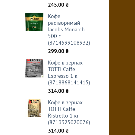
245.00
₴
Кофе
растворимый
Jacobs Monarch
500 г
(8714599108932)
299.00
₴
Кофе в зернах
TOTTI Caffe
Espresso 1 кг
(8718868141415)
314.00
₴
Кофе в зернах
TOTTI Caffe
Ristretto 1 кг
(8719325020076)
314.00
₴