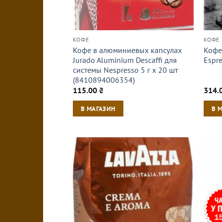
КОФЕ
КОФЕ
Кофе в алюминиевых капсулах
Кофе 
Jurado Aluminium Descaffi для
Espr
системы Nespresso 5 г х 20 шт
(8410894006354)
115.00
₴
314.
В МАГАЗИН
В 