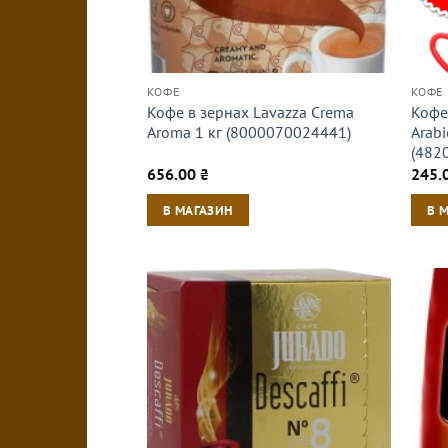
КОФЕ
КОФЕ
Кофе в зернах Lavazza Crema
Кофе 
Aroma 1 кг (8000070024441)
Arabi
(482
656.00
₴
245.
В МАГАЗИН
В 