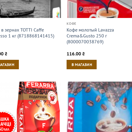
КОФЕ
в зернах TOTTI Caffe
Кофе молотый Lavazza
esso 1 кг (8718868141415)
Crema&Gusto 250 г
(8000070038769)
00
₴
116.00
₴
МАГАЗИН
В МАГАЗИН