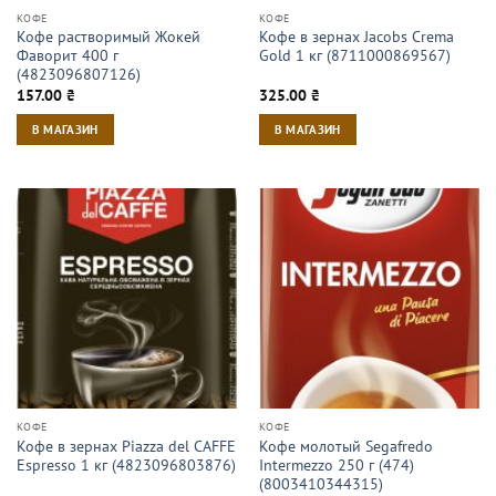
КОФЕ
КОФЕ
Кофе растворимый Жокей
Кофе в зернах Jacobs Crema
Фаворит 400 г
Gold 1 кг (8711000869567)
(4823096807126)
157.00
₴
325.00
₴
В МАГАЗИН
В МАГАЗИН
КОФЕ
КОФЕ
Кофе в зернах Piazza del CAFFE
Кофе молотый Segafredo
Espresso 1 кг (4823096803876)
Intermezzo 250 г (474)
(8003410344315)