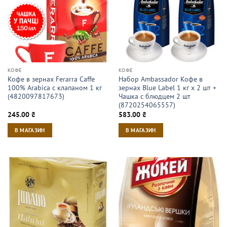
КОФЕ
КОФЕ
Кофе в зернах Ferarra Caffe
Набор Ambassador Кофе в
100% Arabica с клапаном 1 кг
зернах Blue Label 1 кг х 2 шт +
(4820097817673)
Чашка с блюдцем 2 шт
(8720254065557)
245.00
₴
583.00
₴
В МАГАЗИН
В МАГАЗИН