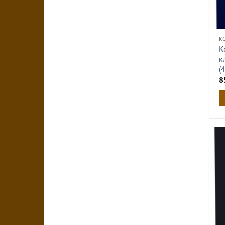
К
К
к
(
8