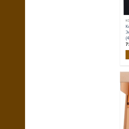
К
К
Э
(
7