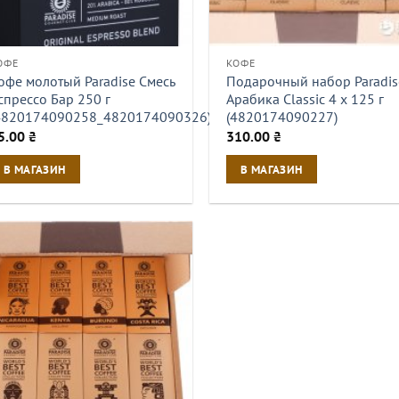
ОФЕ
КОФЕ
офе молотый Paradise Смесь
Подарочный набор Paradis
спрессо Бар 250 г
Арабика Classic 4 x 125 г
4820174090258_4820174090326)
(4820174090227)
5.00
₴
310.00
₴
В МАГАЗИН
В МАГАЗИН