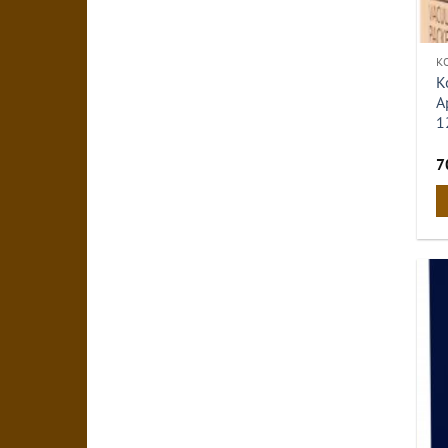
К
К
А
1
7