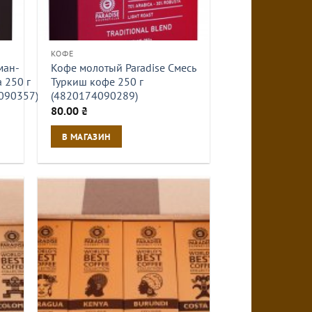
КОФЕ
ман-
Кофе молотый Paradise Смесь
 250 г
Туркиш кофе 250 г
090357)
(4820174090289)
80.00
₴
В МАГАЗИН