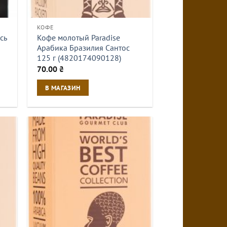
КОФЕ
сь
Кофе молотый Paradise
Арабика Бразилия Сантос
125 г (4820174090128)
70.00
₴
В МАГАЗИН