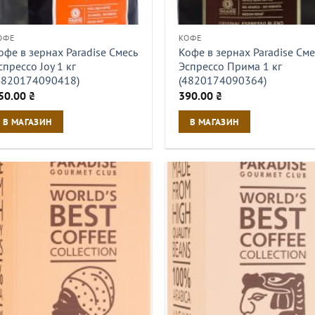
ОФЕ
КОФЕ
офе в зернах Paradise Смесь
Кофе в зернах Paradise Сме
спрессо Joy 1 кг
Эспрессо Прима 1 кг
4820174090418)
(4820174090364)
50.00
₴
390.00
₴
В МАГАЗИН
В МАГАЗИН