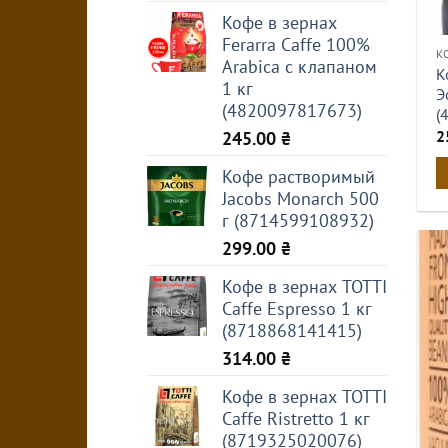
Кофе в зернах
Ferarra Caffe 100%
К
Arabica с клапаном
К
1 кг
Э
(4820097817673)
(
2
245.00
₴
Кофе растворимый
Jacobs Monarch 500
г (8714599108932)
299.00
₴
Кофе в зернах TOTTI
Caffe Espresso 1 кг
(8718868141415)
314.00
₴
Кофе в зернах TOTTI
Caffe Ristretto 1 кг
(8719325020076)