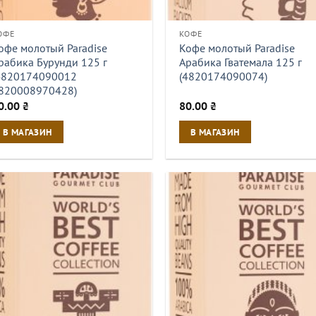
ОФЕ
КОФЕ
офе молотый Paradise
Кофе молотый Paradise
рабика Бурунди 125 г
Арабика Гватемала 125 г
4820174090012
(4820174090074)
820008970428)
0.00
₴
80.00
₴
В МАГАЗИН
В МАГАЗИН