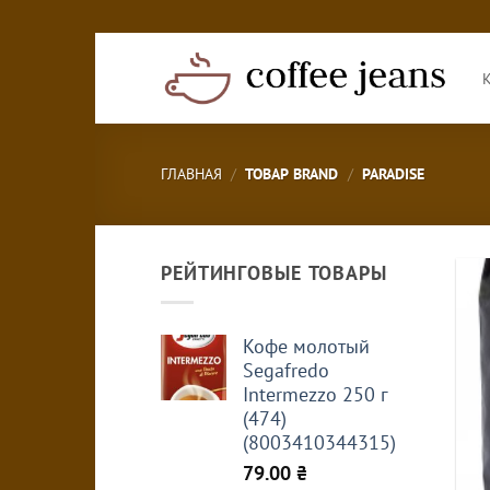
Skip
to
content
ГЛАВНАЯ
/
ТОВАР BRAND
/
PARADISE
РЕЙТИНГОВЫЕ ТОВАРЫ
Кофе молотый
Segafredo
Intermezzo 250 г
(474)
(8003410344315)
79.00
₴