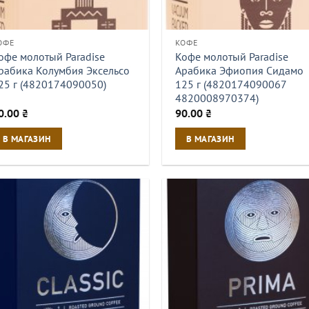
ОФЕ
КОФЕ
офе молотый Paradise
Кофе молотый Paradise
рабика Колумбия Эксельсо
Арабика Эфиопия Сидамо
25 г (4820174090050)
125 г (4820174090067
4820008970374)
0.00
₴
90.00
₴
В МАГАЗИН
В МАГАЗИН