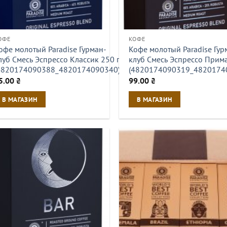
ОФЕ
КОФЕ
офе молотый Paradise Гурман-
Кофе молотый Paradise Гур
луб Смесь Эспрессо Классик 250 г
клуб Смесь Эспрессо Прима
4820174090388_4820174090340)
(4820174090319_4820174
5.00
₴
99.00
₴
В МАГАЗИН
В МАГАЗИН