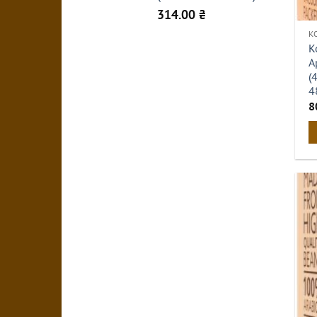
314.00
₴
К
К
А
(
4
8