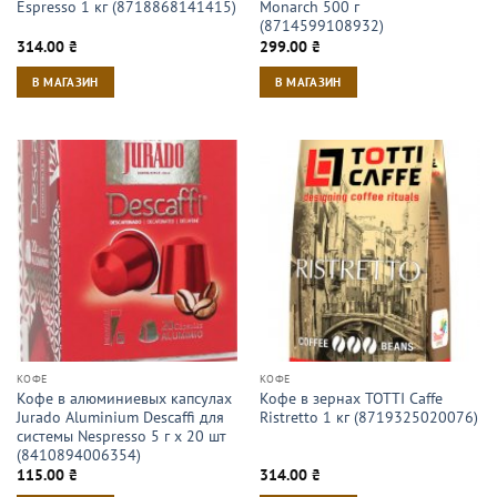
Espresso 1 кг (8718868141415)
Monarch 500 г
(8714599108932)
314.00
₴
299.00
₴
В МАГАЗИН
В МАГАЗИН
КОФЕ
КОФЕ
Кофе в алюминиевых капсулах
Кофе в зернах TOTTI Caffe
Jurado Aluminium Descaffi для
Ristretto 1 кг (8719325020076)
системы Nespresso 5 г х 20 шт
(8410894006354)
115.00
₴
314.00
₴