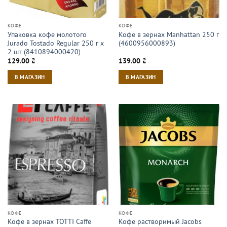
КОФЕ
КОФЕ
Упаковка кофе молотого
Кофе в зернах Manhattan 250 г
Jurado Tostado Regular 250 г х
(4600956000893)
2 шт (8410894000420)
129.00
₴
139.00
₴
В МАГАЗИН
В МАГАЗИН
КОФЕ
КОФЕ
Кофе в зернах TOTTI Caffe
Кофе растворимый Jacobs