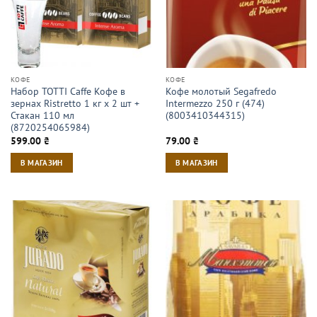
КОФЕ
КОФЕ
Набор TOTTI Caffe Кофе в
Кофе молотый Segafredo
зернах Ristrettо 1 кг х 2 шт +
Intermezzo 250 г (474)
Стакан 110 мл
(8003410344315)
(8720254065984)
599.00
₴
79.00
₴
В МАГАЗИН
В МАГАЗИН